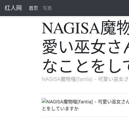
红人网
首页
(current)
写真
NAGISA魔物喵
愛い巫女さ
なことをし
NAGISA魔物喵[fantia] - 可